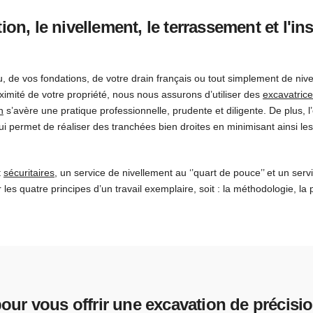
ion, le nivellement, le terrassement et l'in
u, de vos fondations, de votre drain français ou tout simplement de nive
oximité de votre propriété, nous nous assurons d’utiliser des
excavatric
n
s’avère une pratique professionnelle, prudente et diligente. De plus, 
e qui permet de réaliser des tranchées bien droites en minimisant ains
t
sécuritaires
, un service de nivellement au ‘’quart de pouce’’ et un se
 les quatre principes d’un travail exemplaire, soit : la méthodologie, la pr
our vous offrir une excavation de précisio