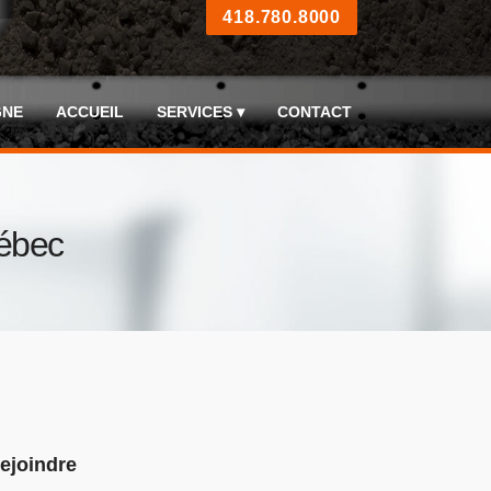
418.780.8000
GNE
ACCUEIL
SERVICES ▾
CONTACT
uébec
ejoindre